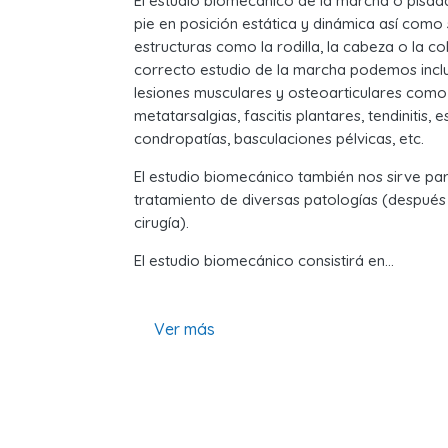
El estudio biomecánico de la marcha o pisada 
pie en posición estática y dinámica así como 
estructuras como la rodilla, la cabeza o la c
correcto estudio de la marcha podemos inclu
lesiones musculares y osteoarticulares como 
metatarsalgias, fascitis plantares, tendinitis,
condropatías, basculaciones pélvicas, etc.
El estudio biomecánico también nos sirve par
tratamiento de diversas patologías (después 
cirugía).
El estudio biomecánico consistirá en…
Ver más