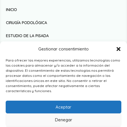
INICIO
CIRUGÍA PODOLÓGICA
ESTUDIO DE LA PISADA
PODOLOGÍA DEPORTIVA
Gestionar consentimiento
Para ofrecer las mejores experiencias, utilizamos tecnologías como
PODOLOGÍA INFANTIL
las cookies para almacenar y/o acceder a la información del
dispositivo. El consentimiento de estas tecnologías nos permitirá
PODOLOGÍA DERMATOLÓGICA
procesar datos como el comportamiento de navegación o las
identificaciones únicas en este sitio. No consentir o retirar el
consentimiento, puede afectar negativamente a ciertas
NOSOTROS
características y funciones.
CONTACTO
Aceptar
Aviso legal
·
Accesibilidad
·
Política de cookies
·
Política de
Denegar
privacidad